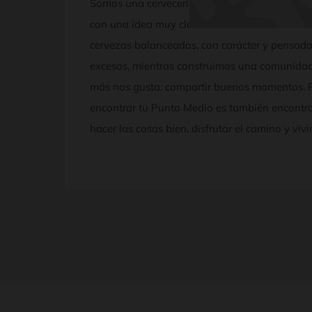
Somos una cervecería artesanal independient
con una idea muy clara: hacer cerveza con sa
cervezas balanceadas, con carácter y pensadas
excesos, mientras construimos una comunidad
más nos gusta: compartir buenos momentos. P
encontrar tu Punto Medio es también encontrar 
hacer las cosas bien, disfrutar el camino y vi