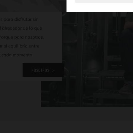
e nacida en Querétaro
bor a cerveza. Creamos
 para disfrutar sin
 alrededor de lo que
orque para nosotros,
el equilibrio entre
vir cada momento.
NOSOTROS