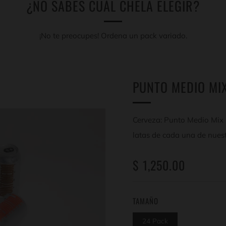
¿NO SABES CUÁL CHELA ELEGIR?
¡No te preocupes! Ordena un pack variado.
PUNTO MEDIO MIX
Cerveza: Punto Medio Mix 
latas de cada una de nuestr
PRECIO
$ 1,250.00
HABITUAL
TAMAÑO
24 Pack