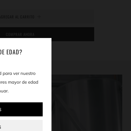
AGREGAR AL CARRITO
COMPRAR AHORA
DE EDAD?
 para ver nuestro
eres mayor de edad
nuar.
S
S