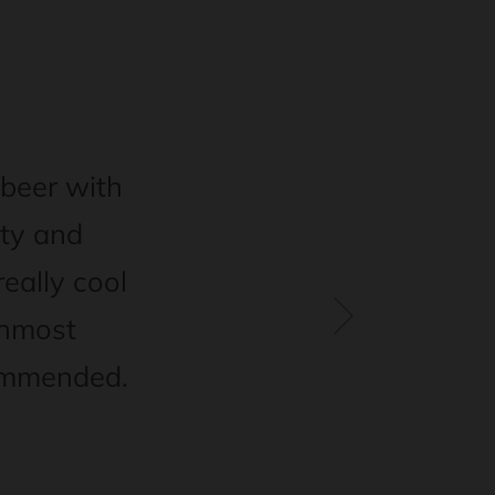
beer with
sty and
really cool
rnmost
commended.