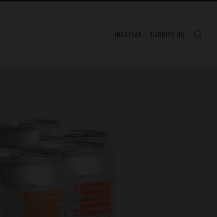
BUS
INGRESAR
CARRITO (
0
)